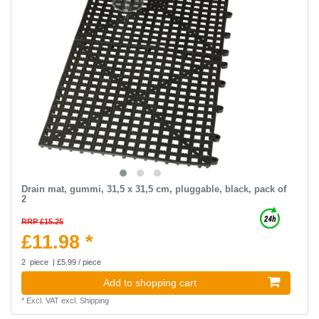
Drain mat, gummi, 31,5 x 31,5 cm, pluggable, black, pack of
2
RRP £15.25
£11.98 *
2
piece
| £5.99 / piece
Add to shopping cart
*
Excl. VAT
excl.
Shipping