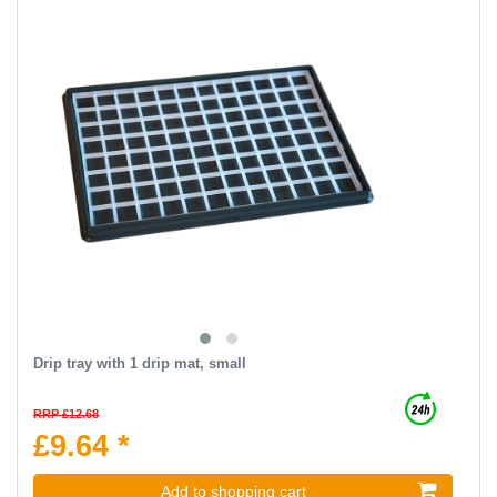
Drip tray with 1 drip mat, small
RRP £12.68
£9.64 *
Add to shopping cart