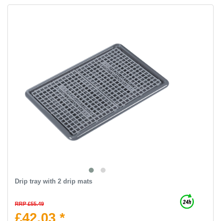
Drip tray with 2 drip mats
RRP £55.49
£42.03 *