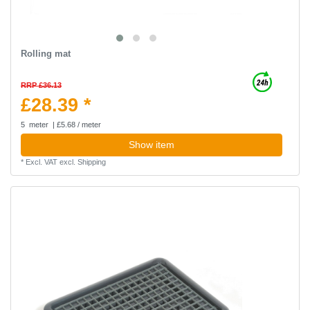
Rolling mat
RRP £36.13
£28.39 *
5
meter
| £5.68 / meter
Show item
*
Excl. VAT
excl.
Shipping