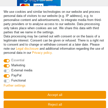
We use cookies and similar technologies on our website and process
personal data of visitors to our website (e.g. IP address), e.g. to
personalise content and advertisements, to integrate media from third-
party providers or to analyse access to our website. Data processing
only takes place when cookies are set. We share this data with third
parties that we name in the settings.
Data processing may be carried out with consent or on the basis of a
© Copyright 2026 | All rights reserved. - Prices incl. VAT. 19% VAT
legitimate interest. Consent can be given or refused. There is a right not
Basic prices see article detail | * Applies to deliveries to the UK!
to consent and to change or withdraw consent at a later date. Please
note our
Legal disclosure
and additional information regarding the use of
personal data in our
Privacy policy
.
Contact
Withdraw from contract here
Essential
Marketing
External media
PayPal
Functional
Further settings
Accept all
Reject all