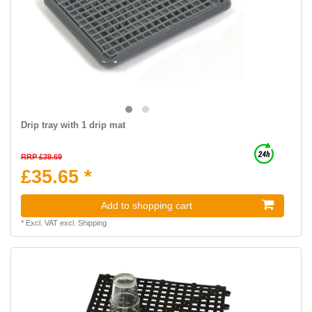
Drip tray with 1 drip mat
RRP £39.69
£35.65 *
Add to shopping cart
*
Excl. VAT
excl.
Shipping