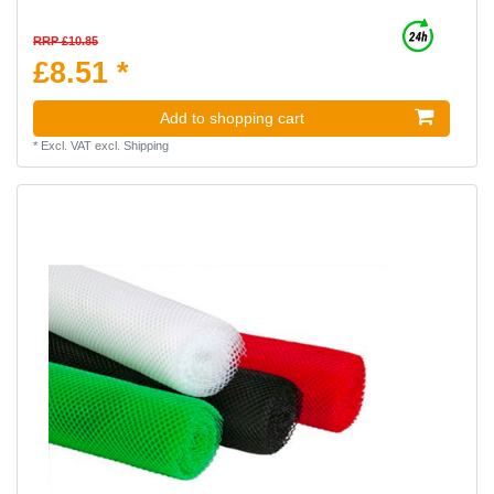
RRP £10.85
£8.51 *
Add to shopping cart
*
Excl. VAT
excl.
Shipping