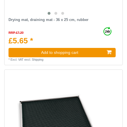
Drying mat, draining mat - 36 x 25 cm, rubber
RRP £7.20
£5.65 *
Add to shopping cart
*
Excl. VAT
excl.
Shipping